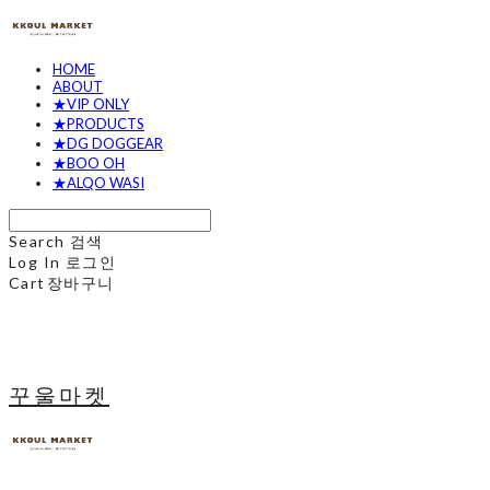
HOME
ABOUT
★VIP ONLY
★PRODUCTS
★DG DOGGEAR
★BOO OH
★ALQO WASI
Search
검색
Log In
로그인
Cart
장바구니
꾸울마켓