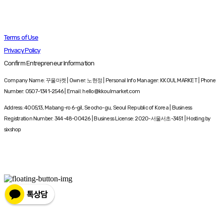
Terms of Use
Privacy Policy
Confirm Entrepreneur Information
Company Name: 꾸울마켓 | Owner: 노현정 | Personal Info Manager: KKOUL MARKET | Phone
Number: 0507-1341-2546 | Email: hello@kkoulmarket.com
Address: 4005,13, Mabang-ro 6-gil, Seocho-gu, Seoul Republic of Korea | Business
Registration Number:
344-48-00426
| Business License:
2020-서울서초-3451
| Hosting by
sixshop