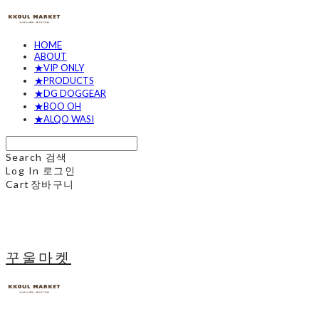
HOME
ABOUT
★VIP ONLY
★PRODUCTS
★DG DOGGEAR
★BOO OH
★ALQO WASI
Search
검색
Log In
로그인
Cart
장바구니
꾸울마켓