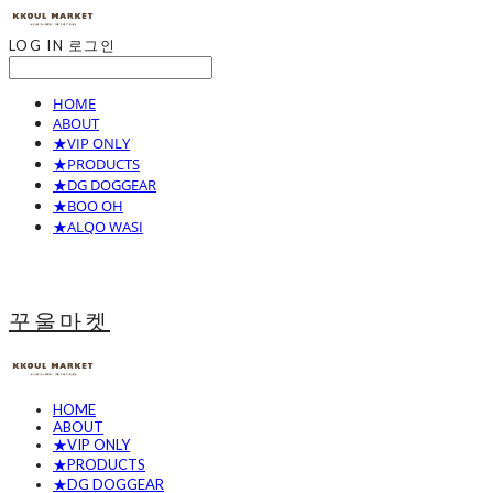
LOG IN
로그인
HOME
ABOUT
★VIP ONLY
★PRODUCTS
★DG DOGGEAR
★BOO OH
★ALQO WASI
꾸울마켓
HOME
ABOUT
★VIP ONLY
★PRODUCTS
★DG DOGGEAR