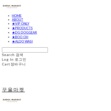
HOME
ABOUT
★VIP ONLY
★PRODUCTS
★DG DOGGEAR
★BOO OH
★ALQO WASI
Search
검색
Log In
로그인
Cart
장바구니
꾸울마켓