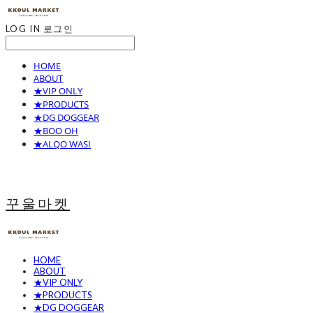
LOG IN
로그인
HOME
ABOUT
★VIP ONLY
★PRODUCTS
★DG DOGGEAR
★BOO OH
★ALQO WASI
꾸울마켓
HOME
ABOUT
★VIP ONLY
★PRODUCTS
★DG DOGGEAR