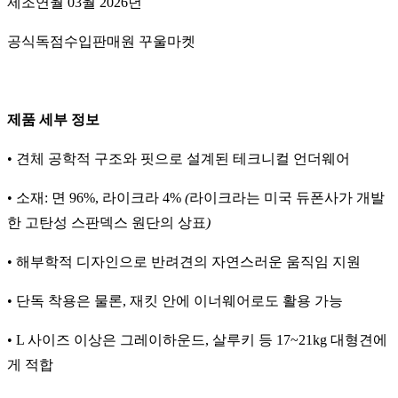
제조연월 03월 2026년
공식독점수입판매원 꾸울마켓
제품 세부 정보
• 견체 공학적 구조와 핏으로 설계된 테크니컬 언더웨어
• 소재: 면 96%, 라이크라 4%
(
라이크라는
미국
듀폰사가
개발
한
고탄성
스판덱스
원단의
상표
)
• 해부학적 디자인으로 반려견의 자연스러운 움직임 지원
• 단독 착용은 물론, 재킷 안에 이너웨어로도 활용 가능
• L 사이즈 이상은 그레이하운드, 살루키 등 17~21kg 대형견에
게 적합