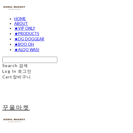
HOME
ABOUT
★VIP ONLY
★PRODUCTS
★DG DOGGEAR
★BOO OH
★ALQO WASI
Search
검색
Log In
로그인
Cart
장바구니
꾸울마켓