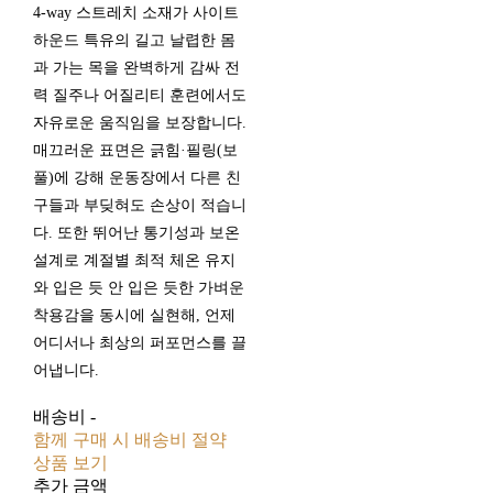
4‑way 스트레치 소재가 사이트
하운드 특유의 길고 날렵한 몸
과 가는 목을 완벽하게 감싸 전
력 질주나 어질리티 훈련에서도
자유로운 움직임을 보장합니다.
매끄러운 표면은 긁힘·필링(보
풀)에 강해 운동장에서 다른 친
구들과 부딪혀도 손상이 적습니
다. 또한 뛰어난 통기성과 보온
설계로 계절별 최적 체온 유지
와 입은 듯 안 입은 듯한 가벼운
착용감을 동시에 실현해, 언제
어디서나 최상의 퍼포먼스를 끌
어냅니다.
배송비
-
함께 구매 시 배송비 절약
상품 보기
추가 금액