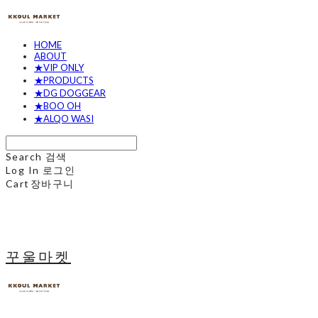
HOME
ABOUT
★VIP ONLY
★PRODUCTS
★DG DOGGEAR
★BOO OH
★ALQO WASI
Search
검색
Log In
로그인
Cart
장바구니
꾸울마켓