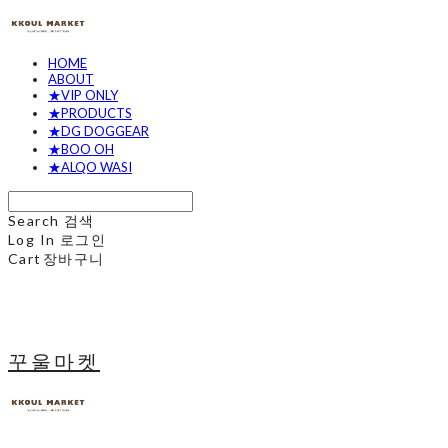
HOME
ABOUT
★VIP ONLY
★PRODUCTS
★DG DOGGEAR
★BOO OH
★ALQO WASI
Search
검색
Log In
로그인
Cart
장바구니
꾸울마켓