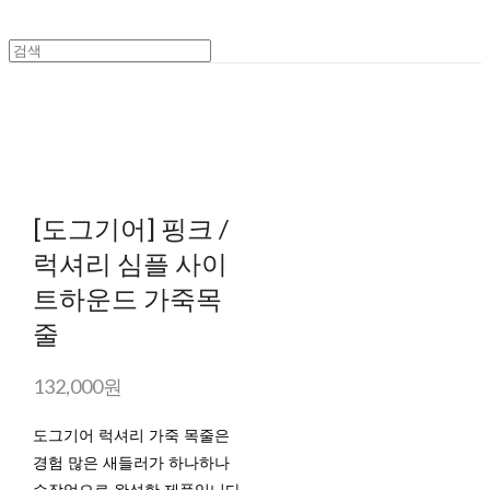
[도그기어] 핑크 /
럭셔리 심플 사이
트하운드 가죽목
줄
132,000원
도그기어 럭셔리 가죽 목줄은
경험 많은 새들러가 하나하나