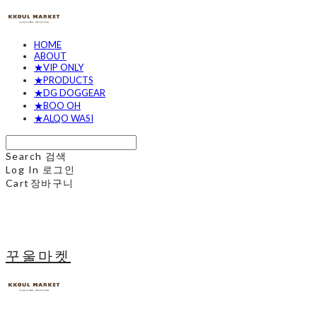
HOME
ABOUT
★VIP ONLY
★PRODUCTS
★DG DOGGEAR
★BOO OH
★ALQO WASI
Search
검색
Log In
로그인
Cart
장바구니
꾸울마켓