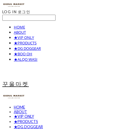
LOG IN
로그인
HOME
ABOUT
★VIP ONLY
★PRODUCTS
★DG DOGGEAR
★BOO OH
★ALQO WASI
꾸울마켓
HOME
ABOUT
★VIP ONLY
★PRODUCTS
★DG DOGGEAR