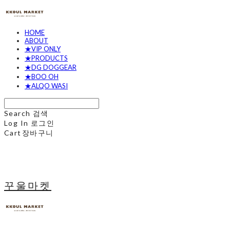
HOME
ABOUT
★VIP ONLY
★PRODUCTS
★DG DOGGEAR
★BOO OH
★ALQO WASI
Search
검색
Log In
로그인
Cart
장바구니
꾸울마켓