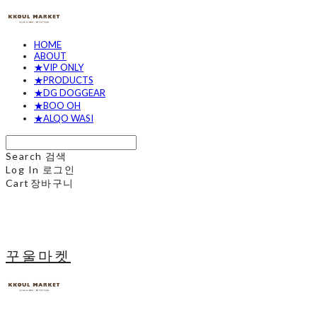
HOME
ABOUT
★VIP ONLY
★PRODUCTS
★DG DOGGEAR
★BOO OH
★ALQO WASI
Search
검색
Log In
로그인
Cart
장바구니
꾸울마켓