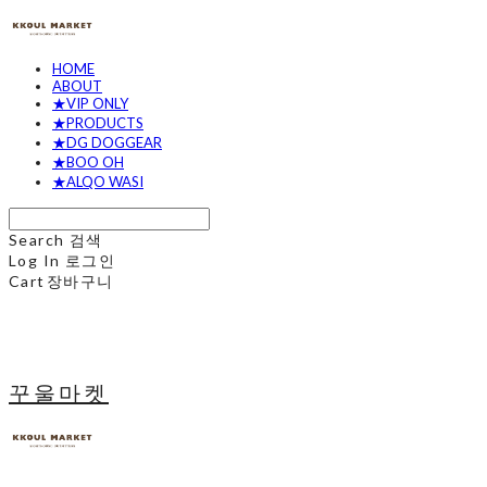
HOME
ABOUT
★VIP ONLY
★PRODUCTS
★DG DOGGEAR
★BOO OH
★ALQO WASI
Search
검색
Log In
로그인
Cart
장바구니
꾸울마켓