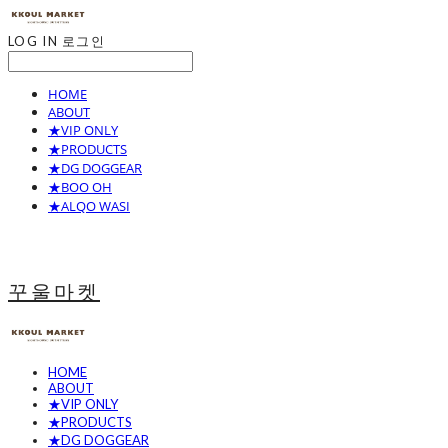
LOG IN
로그인
HOME
ABOUT
★VIP ONLY
★PRODUCTS
★DG DOGGEAR
★BOO OH
★ALQO WASI
꾸울마켓
HOME
ABOUT
★VIP ONLY
★PRODUCTS
★DG DOGGEAR