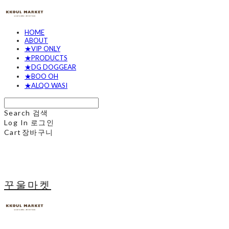
HOME
ABOUT
★VIP ONLY
★PRODUCTS
★DG DOGGEAR
★BOO OH
★ALQO WASI
Search
검색
Log In
로그인
Cart
장바구니
꾸울마켓