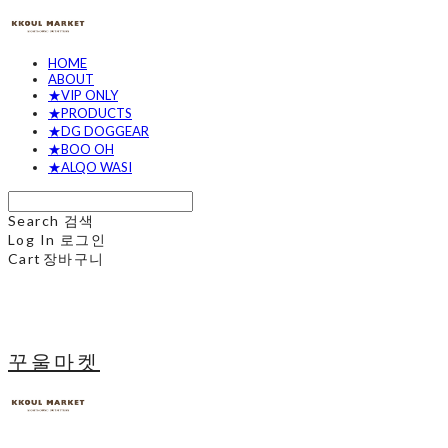
HOME
ABOUT
★VIP ONLY
★PRODUCTS
★DG DOGGEAR
★BOO OH
★ALQO WASI
Search
검색
Log In
로그인
Cart
장바구니
꾸울마켓