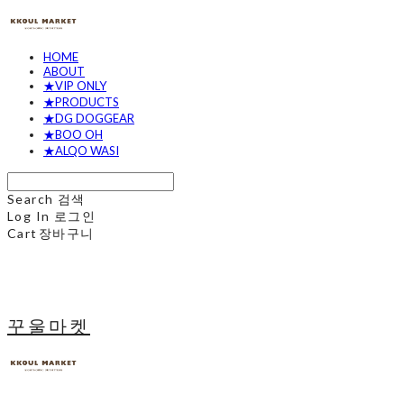
HOME
ABOUT
★VIP ONLY
★PRODUCTS
★DG DOGGEAR
★BOO OH
★ALQO WASI
Search
검색
Log In
로그인
Cart
장바구니
꾸울마켓