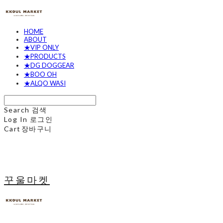
HOME
ABOUT
★VIP ONLY
★PRODUCTS
★DG DOGGEAR
★BOO OH
★ALQO WASI
Search
검색
Log In
로그인
Cart
장바구니
꾸울마켓