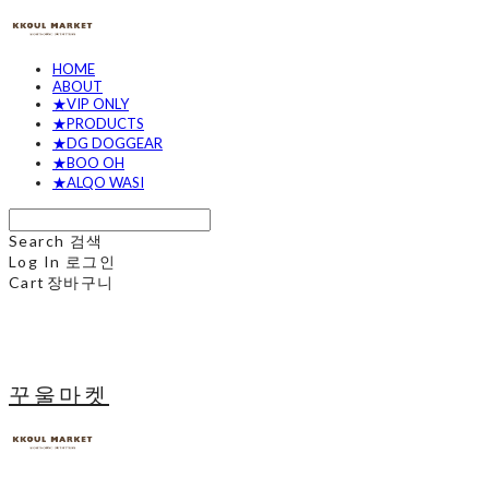
HOME
ABOUT
★VIP ONLY
★PRODUCTS
★DG DOGGEAR
★BOO OH
★ALQO WASI
Search
검색
Log In
로그인
Cart
장바구니
꾸울마켓