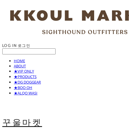
LOG IN
로그인
HOME
ABOUT
★VIP ONLY
★PRODUCTS
★DG DOGGEAR
★BOO OH
★ALQO WASI
꾸울마켓