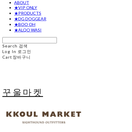
ABOUT
★VIP ONLY
★PRODUCTS
★DG DOGGEAR
★BOO OH
★ALQO WASI
Search
검색
Log In
로그인
Cart
장바구니
꾸울마켓