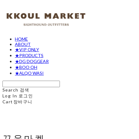
HOME
ABOUT
★VIP ONLY
★PRODUCTS
★DG DOGGEAR
★BOO OH
★ALQO WASI
Search
검색
Log In
로그인
Cart
장바구니
꾸울마켓