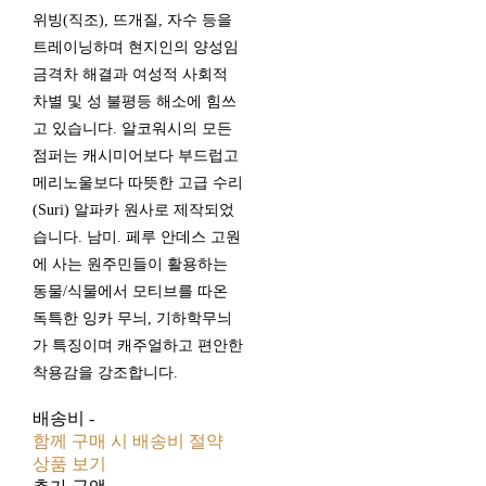
위빙(직조), 뜨개질, 자수 등을
트레이닝하며 현지인의 양성임
금격차 해결과 여성적 사회적
차별 및 성 불평등 해소에 힘쓰
고 있습니다. 알코워시의 모든
점퍼는 캐시미어보다 부드럽고
메리노울보다 따뜻한 고급 수리
(Suri) 알파카 원사로 제작되었
습니다. 남미. 페루 안데스 고원
에 사는 원주민들이 활용하는
동물/식물에서 모티브를 따온
독특한 잉카 무늬, 기하학무늬
가 특징이며 캐주얼하고 편안한
착용감을 강조합니다.
배송비
-
함께 구매 시 배송비 절약
상품 보기