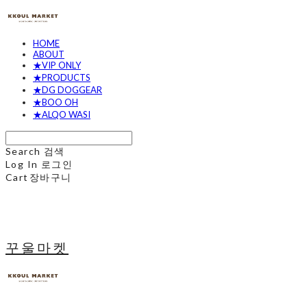
HOME
ABOUT
★VIP ONLY
★PRODUCTS
★DG DOGGEAR
★BOO OH
★ALQO WASI
Search
검색
Log In
로그인
Cart
장바구니
꾸울마켓