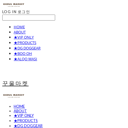
LOG IN
로그인
HOME
ABOUT
★VIP ONLY
★PRODUCTS
★DG DOGGEAR
★BOO OH
★ALQO WASI
꾸울마켓
HOME
ABOUT
★VIP ONLY
★PRODUCTS
★DG DOGGEAR