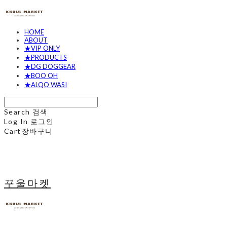
HOME
ABOUT
★VIP ONLY
★PRODUCTS
★DG DOGGEAR
★BOO OH
★ALQO WASI
Search
검색
Log In
로그인
Cart
장바구니
꾸울마켓