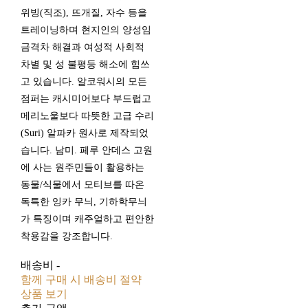
위빙(직조), 뜨개질, 자수 등을
트레이닝하며 현지인의 양성임
금격차 해결과 여성적 사회적
차별 및 성 불평등 해소에 힘쓰
고 있습니다. 알코워시의 모든
점퍼는 캐시미어보다 부드럽고
메리노울보다 따뜻한 고급 수리
(Suri) 알파카 원사로 제작되었
습니다. 남미. 페루 안데스 고원
에 사는 원주민들이 활용하는
동물/식물에서 모티브를 따온
독특한 잉카 무늬, 기하학무늬
가 특징이며 캐주얼하고 편안한
착용감을 강조합니다.
배송비
-
함께 구매 시 배송비 절약
상품 보기