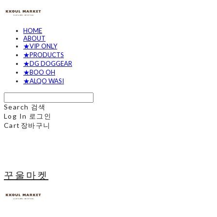
HOME
ABOUT
★VIP ONLY
★PRODUCTS
★DG DOGGEAR
★BOO OH
★ALQO WASI
Search
검색
Log In
로그인
Cart
장바구니
꾸울마켓