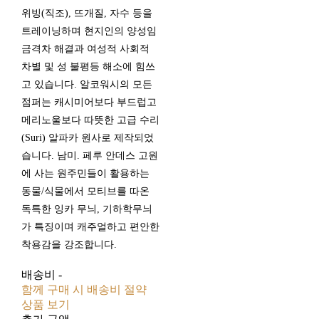
위빙(직조), 뜨개질, 자수 등을
트레이닝하며 현지인의 양성임
금격차 해결과 여성적 사회적
차별 및 성 불평등 해소에 힘쓰
고 있습니다. 알코워시의 모든
점퍼는 캐시미어보다 부드럽고
메리노울보다 따뜻한 고급 수리
(Suri) 알파카 원사로 제작되었
습니다. 남미. 페루 안데스 고원
에 사는 원주민들이 활용하는
동물/식물에서 모티브를 따온
독특한 잉카 무늬, 기하학무늬
가 특징이며 캐주얼하고 편안한
착용감을 강조합니다.
배송비
-
함께 구매 시 배송비 절약
상품 보기