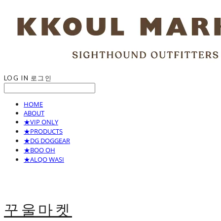
LOG IN
로그인
HOME
ABOUT
★VIP ONLY
★PRODUCTS
★DG DOGGEAR
★BOO OH
★ALQO WASI
꾸울마켓