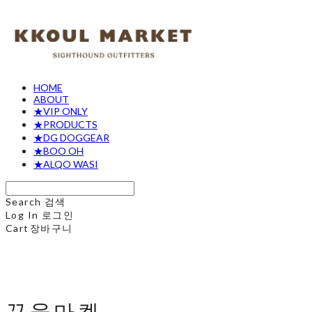
HOME
ABOUT
★VIP ONLY
★PRODUCTS
★DG DOGGEAR
★BOO OH
★ALQO WASI
Search
검색
Log In
로그인
Cart
장바구니
꾸울마켓