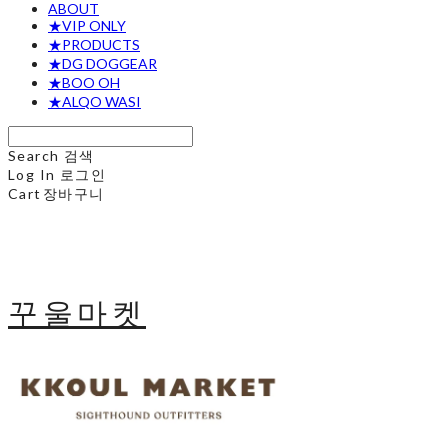
ABOUT
★VIP ONLY
★PRODUCTS
★DG DOGGEAR
★BOO OH
★ALQO WASI
Search
검색
Log In
로그인
Cart
장바구니
꾸울마켓